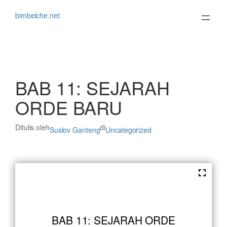
Lewati
ke
bimbelche.net
konten
BAB 11: SEJARAH
ORDE BARU
Ditulis oleh
di
Suslov Ganteng
Uncategorized
BAB 11: SEJARAH ORDE